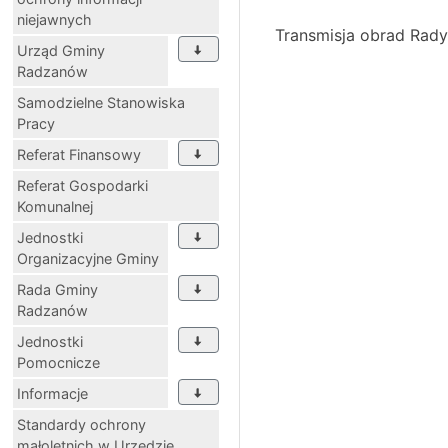
niejawnych
Transmisja obrad Rad
Urząd Gminy
Radzanów
Samodzielne Stanowiska
Pracy
Referat Finansowy
Referat Gospodarki
Komunalnej
Jednostki
Organizacyjne Gminy
Rada Gminy
Radzanów
Jednostki
Pomocnicze
Informacje
Standardy ochrony
małoletnich w Urzędzie