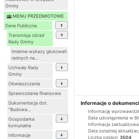
Gminy
MENU PRZEDMIOTOWE
Dane Publiczne
Transmisja obrad
Rady Gminy
Imienne wykazy głosowań
radnych na...
Uchwały Rady
Gminy
Obwieszczenia
Sprawozdania finansowe
Informacje o dokumenci
Dukumentacja dot.
"Budowa...
Informację wprowawdził
Data udostępnienia w B
Gospodarka
Informacja zaktualizow
komunalna
Data ostatniej aktualizac
Informacje
Liczba odsłon:
3504