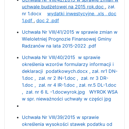
uchwale budżetowej na 2015 rok.doc
,
zał.
nr 1.docx
wydatki inwestycyjne, .xls ,
doc
1.pdf
,
doc 2 .pdf
Uchwała Nr VIII/41/2015 w sprawie zmian w
Wieloletniej Prognozie Finansowej Gminy
Radzanów na lata 2015-2022 .pdf
Uchwała Nr VIII/40/2015 w sprawie
określenia wzorów formularzy informacji i
deklaracji podatkowych.docx ,
zał. nr1 DN-
1.doc ,
zał. nr 2 IN-1.doc ,
zał. nr 3 DR-
1.doc ,
zał. nr 4 IR-1.doc ,
zał. nr.5 DL-1.doc
,
zał. nr 6 IL -1.doc
wyrok.jpg
WYROK WSA
w spr. nieważności uchwały w części jpg
Uchwała Nr VIII/39/2015 w sprawie
określenia wysokości stawek podatku od