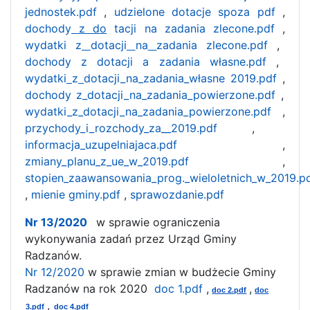
jednostek.pdf
,
udzielone dotacje spoza pdf
,
dochody
z do
tacji na zadania zlecone.pdf
,
wydatki z
dotacji
na
zadania zlecone.pdf
,
dochody z dotacji a zadania własne.pdf
,
wydatki
z
dotacji_na_zadania_własne 2019.pdf
,
dochody z_dotacji_na_zadania_powierzone.pdf
,
wydatki_z_dotacji_na_zadania_powierzone.pdf
,
przychody_i_rozchody_za__2019.pdf
,
informacja_uzupelniajaca.pdf
,
zmiany_planu_z_ue_w_2019.pdf
,
stopien_zaawansowania_prog._wieloletnich_w_2019.p
,
mienie gminy.pdf
,
sprawozdanie.pdf
Nr 13/2020
w sprawie ograniczenia
wykonywania zadań przez Urząd Gminy
Radzanów.
Nr 12/2020
w sprawie zmian w budżecie Gminy
Radzanów na rok 2020
doc 1.pdf
,
,
doc 2.pdf
doc
,
3.pdf
doc 4.pdf