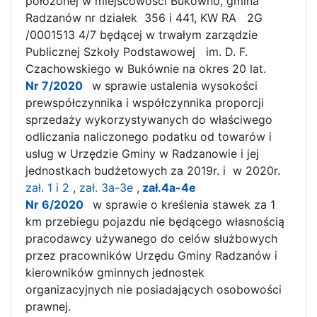
położonej w miejscowości Bukówno, gmina
Radzanów nr działek 356 i 441, KW RA 2G
/0001513 4/7 będącej w trwałym zarządzie
Publicznej Szkoły Podstawowej im. D. F.
Czachowskiego w Bukównie na okres 20 lat.
Nr 7/2020
w sprawie ustalenia wysokości
prewspółczynnika i współczynnika proporcji
sprzedaży wykorzystywanych do właściwego
odliczania naliczonego podatku od towarów i
usług w Urzędzie Gminy w Radzanowie i jej
jednostkach budżetowych za 2019r. i w 2020r.
zał. 1 i 2
,
zał.
3a-3e
,
zał.4a-4e
Nr 6/2020
w sprawie o kreślenia stawek za 1
km przebiegu pojazdu nie będącego własnością
pracodawcy używanego do celów służbowych
przez pracowników Urzędu Gminy Radzanów i
kierowników gminnych jednostek
organizacyjnych nie posiadających osobowości
prawnej.