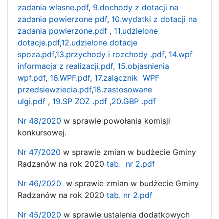
zadania wlasne.pdf
,
9.dochody z dotacji na
zadania powierzone pdf
,
10.wydatki z dotacji na
zadania powierzone.pdf
,
11.udzielone
dotacje.pdf
,
12.udzielone dotacje
spoza.pdf
,
13.przychody i rozchody .pdf
,
14.wpf
informacja z realizacji.pdf
,
15.objasnienia
wpf.pdf
,
16.WPF.pdf
,
17.zalącznik WPF
przedsiewziecia.pdf
,
18.zastosowane
ulgi.pdf
,
19.SP ZOZ .pdf
,
20.GBP .pdf
Nr 48/2020
w sprawie powołania komisji
konkursowej.
Nr 47/2020
w sprawie zmian w budżecie Gminy
Radzanów na rok 2020
tab. nr 2.pdf
Nr 46/2020
w sprawie zmian w budżecie Gminy
Radzanów na rok 2020
tab. nr 2.pdf
Nr 45/2020
w sprawie ustalenia dodatkowych