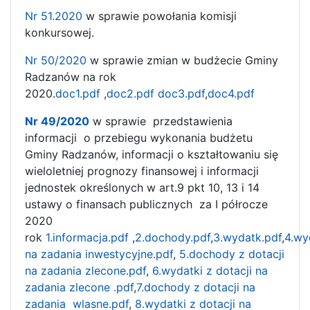
Nr 51.2020
w sprawie powołania komisji
konkursowej.
Nr 50/2020
w sprawie zmian w budżecie Gminy
Radzanów na rok
2020.
doc1.pdf
,
doc2.pdf
doc3.pdf
,
doc4.pdf
Nr 49/2020
w sprawie przedstawienia
informacji o przebiegu wykonania budżetu
Gminy Radzanów, informacji o kształtowaniu się
wieloletniej prognozy finansowej i informacji
jednostek określonych w art.9 pkt 10, 13 i 14
ustawy o finansach publicznych za I półrocze
2020
rok
1.informacja.pdf
,
2.dochody.pdf
,
3.wydatk.pdf
,
4.wy
na zadania inwestycyjne.pdf
,
5.dochody z dotacji
na zadania zlecone.pdf
,
6.wydatki z dotacji na
zadania zlecone .pdf
,
7.dochody z dotacji na
zadania wlasne.pdf
,
8.wydatki z dotacji na