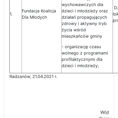
wychowawczych dla
Dz
Fundacja Koalicja
dzieci i młodzieży oraz
1.
lo
Dla Młodych
działań propagujących
pr
zdrowy i aktywny tryb
życia wśród
mieszkańców gminy
- organizację czasu
wolnego z programami
profilaktycznymi dla
dzieci i młodzieży;
Radzanów, 21.04.2021 r.
Wójt