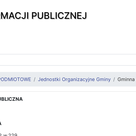
RMACJI PUBLICZNEJ
PODMIOTOWE
Jednostki Organizacyjne Gminy
Gminna 
UBLICZNA
I
A
62 w.229