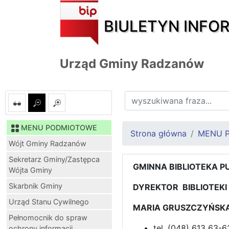
BIULETYN INFO
Urząd Gminy Radzanów
MENU PODMIOTOWE
Strona główna
MENU 
Wójt Gminy Radzanów
Sekretarz Gminy/Zastępca
GMINNA BIBLIOTEKA P
Wójta Gminy
Skarbnik Gminy
DYREKTOR BIBLIOTEK
Urząd Stanu Cywilnego
MARIA GRUSZCZYŃSK
Pełnomocnik do spraw
tel. (048) 613 63-
ochrony informacji