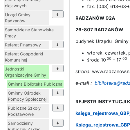
niejawnych
fax. (048) 613-63-
Urząd Gminy
RADZANÓW 92A
Radzanów
26-807 RADZANÓW
Samodzielne Stanowiska
Pracy
budynek Urzędu Gminy
Referat Finansowy
wtorek, czwartek, 
Referat Gospodarki
00
00
środa 10
- 17
Komunalnej
Jednostki
strona:
www.radzanow.na
Organizacyjne Gminy
e-mail :
biblioteka@radz
Gminna Biblioteka Publiczna
Gminny Ośrodek
Pomocy Społecznej
REJESTR INSTYTUCJI 
Publiczne Szkoły
księga_rejestrowa_GBP
Podstawowe
Samodzielny
Księga_rejestrowa_GB
Publiczny Zakład