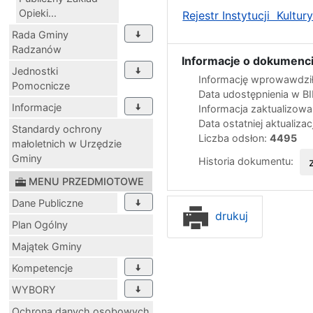
Opieki...
Rejestr Instytucji Kult
Rada Gminy
Radzanów
Informacje o dokumenci
Jednostki
Informację wprowawdził
Pomocnicze
Data udostępnienia w B
Informacje
Informacja zaktualizow
Data ostatniej aktualizac
Standardy ochrony
Liczba odsłon:
4495
małoletnich w Urzędzie
Gminy
Historia dokumentu:
MENU PRZEDMIOTOWE
Dane Publiczne
drukuj
Plan Ogólny
Majątek Gminy
Kompetencje
WYBORY
Ochrona danych osobowych