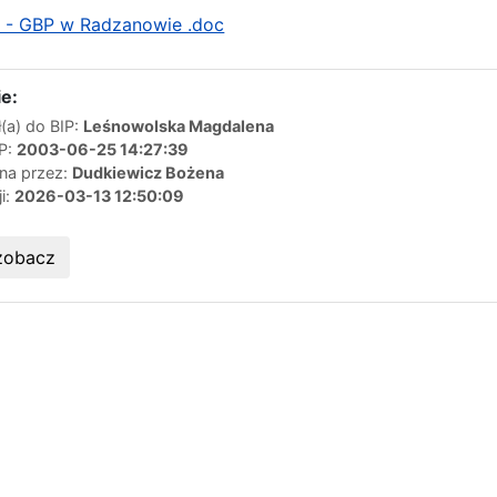
ury - GBP w Radzanowie .doc
e:
(a) do BIP:
Leśnowolska Magdalena
IP:
2003-06-25 14:27:39
ana przez:
Dudkiewicz Bożena
ji:
2026-03-13 12:50:09
zobacz