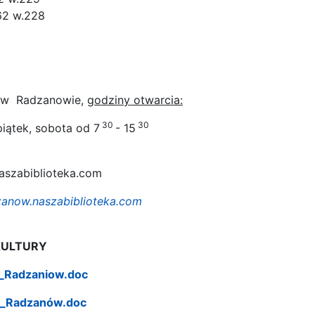
62 w.228
 w Radzanowie,
godziny otwarcia:
30
30
piątek, sobota od 7
- 15
szabiblioteka.com
anow.naszabiblioteka.com
KULTURY
_Radzaniow.doc
P_Radzanów.doc