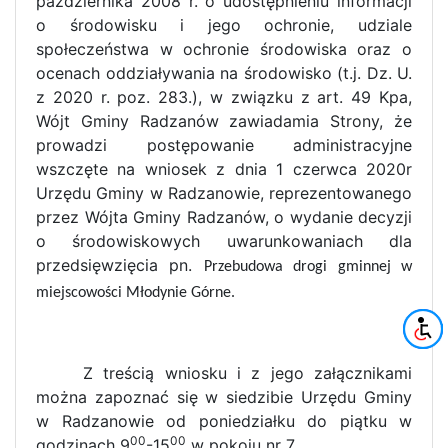
października 2008 r. o udostępnieniu informacji
o środowisku i jego ochronie, udziale
społeczeństwa w ochronie środowiska oraz o
ocenach oddziaływania na środowisko (t.j. Dz. U.
z 2020 r. poz. 283.), w związku z art. 49 Kpa,
Wójt Gminy Radzanów zawiadamia Strony, że
prowadzi postępowanie administracyjne
wszczęte na wniosek z dnia 1 czerwca 2020r
Urzędu Gminy w Radzanowie, reprezentowanego
przez Wójta Gminy Radzanów, o wydanie decyzji
o środowiskowych uwarunkowaniach dla
przedsięwzięcia pn.
Przebudowa drogi gminnej w
miejscowości Młodynie Górne.
Z treścią wniosku i z jego załącznikami
można zapoznać się w siedzibie Urzędu Gminy
w Radzanowie od poniedziałku do piątku w
00
00
godzinach 9
-15
w pokoju nr 7.