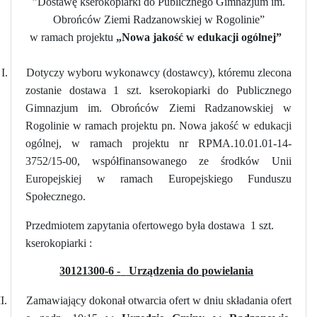
”Dostawę kserokopiarki do Publicznego Gimnazjum im.
Obrońców Ziemi Radzanowskiej w Rogolinie”
w ramach projektu
„Nowa jakość w edukacji ogólnej”
I.
Dotyczy wyboru wykonawcy (dostawcy), któremu zlecona
zostanie dostawa 1 szt. kserokopiarki do Publicznego
Gimnazjum im. Obrońców Ziemi Radzanowskiej w
Rogolinie w ramach projektu pn. Nowa jakość w edukacji
ogólnej, w ramach projektu nr RPMA.10.01.01-14-
3752/15-00, współfinansowanego ze środków Unii
Europejskiej w ramach Europejskiego Funduszu
Społecznego.
Przedmiotem zapytania ofertowego była dostawa 1 szt.
kserokopiarki :
30121300-6
-
Urządzenia do powielania
II.
Zamawiający dokonał otwarcia ofert w dniu składania ofert