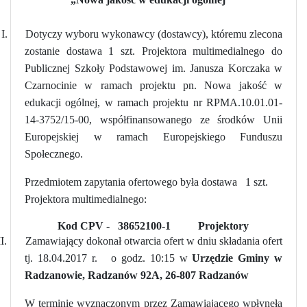
I.
Dotyczy wyboru wykonawcy (dostawcy), któremu zlecona
zostanie dostawa 1 szt. Projektora multimedialnego do
Publicznej Szkoły Podstawowej im. Janusza Korczaka w
Czarnocinie w ramach projektu pn. Nowa jakość w
edukacji ogólnej, w ramach projektu nr RPMA.10.01.01-
14-3752/15-00, współfinansowanego ze środków Unii
Europejskiej w ramach Europejskiego Funduszu
Społecznego.
Przedmiotem zapytania ofertowego była dostawa
1 szt.
Projektora multimedialnego:
Kod CPV -
38652100-1
Projektory
II.
Zamawiający dokonał otwarcia ofert w dniu składania ofert
tj. 18.04.2017 r.
o godz. 10:15 w
Urzędzie Gminy w
Radzanowie, Radzanów 92A, 26-807 Radzanów
W terminie wyznaczonym przez Zamawiającego wpłynęła