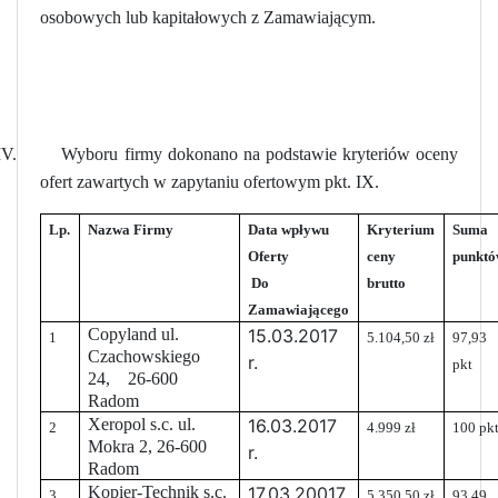
osobowych lub kapitałowych z Zamawiającym.
V.
Wyboru firmy dokonano na podstawie kryteriów oceny
ofert zawartych w zapytaniu ofertowym pkt. IX.
Lp.
Nazwa Firmy
Data wpływu
Kryterium
Suma
Oferty
ceny
punkt
Do
brutto
Zamawiającego
Copyland ul.
15.03.2017
1
5.104,50 zł
97,93
Czachowskiego
r.
pkt
24, 26-600
Radom
Xeropol s.c. ul.
16.03.2017
2
4.999 zł
100 pk
Mokra 2, 26-600
r.
Radom
Kopier-Technik s.c.
17.03.20017
3
5.350,50 zł
93,49