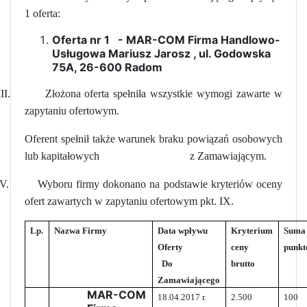
1 oferta:
Oferta nr 1
-
MAR-COM Firma Handlowo-
Usługowa Mariusz Jarosz
, ul. Godowska
75A, 26-600 Radom
III.
Złożona oferta spełniła wszystkie wymogi zawarte w
zapytaniu ofertowym.
Oferent spełnił także warunek braku powiązań osobowych
lub kapitałowych
z Zamawiającym.
IV.
Wyboru firmy dokonano na podstawie kryteriów oceny
ofert zawartych w zapytaniu ofertowym pkt. IX.
Lp.
Nazwa Firmy
Data wpływu
Kryterium
Suma
Oferty
ceny
punk
Do
brutto
Zamawiającego
MAR-COM
18.04.2017 r.
2.500
100