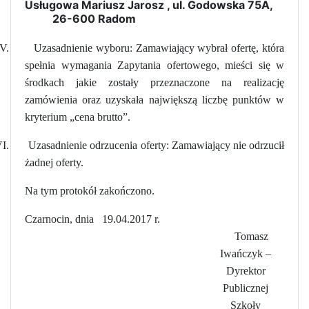
Usługowa Mariusz Jarosz
, ul. Godowska 75A,
26-600 Radom
V.
Uzasadnienie wyboru: Zamawiający wybrał ofertę, która
spełnia wymagania Zapytania ofertowego, mieści się w
środkach jakie zostały przeznaczone na realizację
zamówienia oraz uzyskała największą liczbę punktów w
kryterium „cena brutto”.
I.
Uzasadnienie odrzucenia oferty: Zamawiający nie odrzucił
żadnej oferty.
Na tym protokół zakończono.
Czarnocin, dnia
19.04.2017 r.
Tomasz
Iwańczyk –
Dyrektor
Publicznej
Szkoły