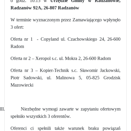
o godz. 10:15 w
Urzędzie Gminy w Radzanowie,
Radzanów 92A, 26-807 Radzanów
W terminie wyznaczonym przez Zamawiającego wpłynęło
3 ofert:
Oferta nr 1 - Copyland ul. Czachowskiego 24, 26-600
Radom
Oferta nr 2 – Xeropol s.c. ul. Mokra 2, 26-600 Radom
Oferta nr 3 – Kopier-Technik s.c. Sławomir Jackowski,
Piotr Sadowski, ul. Malinowa 5, 05-825 Grodzisk
Mazowiecki
II.
Niezbędne wymogi zawarte w zapytaniu ofertowym
spełniło wszystkich 3 oferentów.
Oferenci ci spełnili także warunek braku powiązań